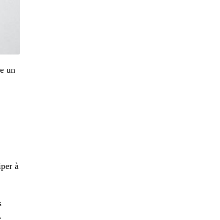
ge un
iper à
s
e