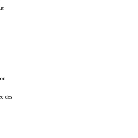
ut
 on
ec des