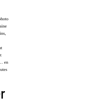
photo
taine
ins,
ut
t
”… en
outes
er