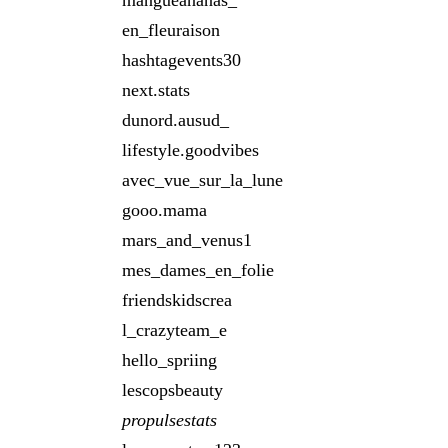
mangueananas_
en_fleuraison
hashtagevents30
next.stats
dunord.ausud_
lifestyle.goodvibes
avec_vue_sur_la_lune
gooo.mama
mars_and_venus1
mes_dames_en_folie
friendskidscrea
l_crazyteam_e
hello_spriing
lescopsbeauty
propulsestats